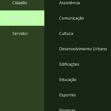
4
Cidadão
Assistência
Acessibilidade
5
Empresa
Comunicação
Servidor
Cultura
Desenvolvimento Urbano
Edificações
Educação
Esportes
Finanças