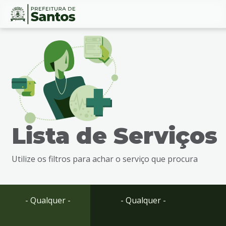
Ir
Conteúdo
para
o
conteúdo
1
Ir
para
o
menu
Lista de Serviços
2
Ir
para
Utilize os filtros para achar o serviço que procura
busca
3
Ir
para
- Qualquer -
- Qualquer -
o
rodapé