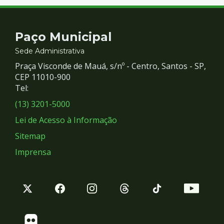
Contato
Paço Municipal
e
Sede Administrativa
Praça Visconde de Mauá, s/nº - Centro, Santos - SP,
Redes
CEP 11010-900
Tel:
Sociais
(13) 3201-5000
Lei de Acesso à Informação
Sitemap
Imprensa