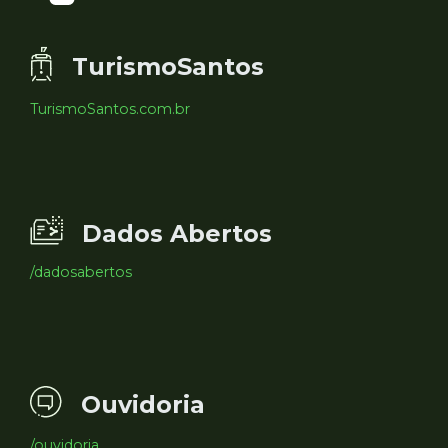
TurismoSantos
TurismoSantos.com.br
Dados Abertos
/dadosabertos
Ouvidoria
/ouvidoria