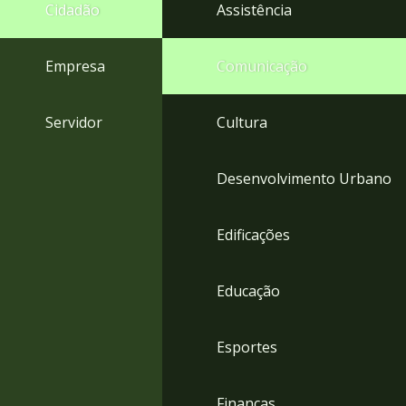
4
Cidadão
Assistência
Acessibilidade
5
Empresa
Comunicação
Servidor
Cultura
Desenvolvimento Urbano
Edificações
Educação
Esportes
Finanças