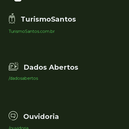
TurismoSantos
TurismoSantos.com.br
Dados Abertos
/dadosabertos
Ouvidoria
/ouvidoria