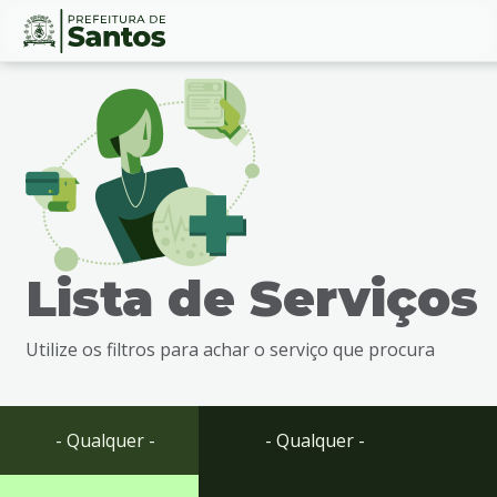
Ir
Conteúdo
para
o
conteúdo
1
Ir
para
o
menu
Lista de Serviços
2
Ir
para
Utilize os filtros para achar o serviço que procura
busca
3
Ir
para
- Qualquer -
- Qualquer -
o
rodapé