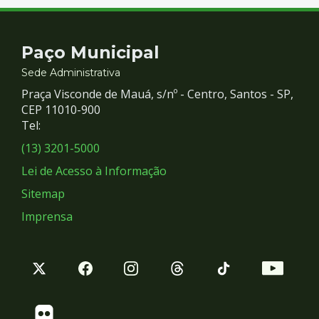
Contato
Paço Municipal
e
Sede Administrativa
Praça Visconde de Mauá, s/nº - Centro, Santos - SP,
Redes
CEP 11010-900
Tel:
Sociais
(13) 3201-5000
Lei de Acesso à Informação
Sitemap
Imprensa