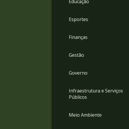
Educação
4
Acessibilidade
5
Esportes
Finanças
Gestão
Governo
Infraestrutura e Serviços
Públicos
Meio Ambiente