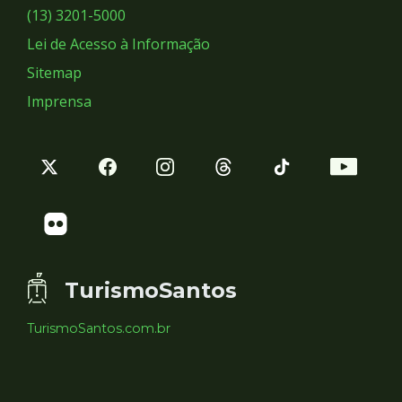
Sociais
(13) 3201-5000
Lei de Acesso à Informação
Sitemap
Imprensa
TurismoSantos
TurismoSantos.com.br