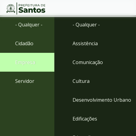
Ir
Conteúdo
- Qualquer -
- Qualquer -
para
o
conteúdo
Cidadão
Assistência
1
Ir
para
Empresa
Comunicação
o
menu
2
Servidor
Cultura
Ir
para
busca
Desenvolvimento Urbano
3
Ir
para
Edificações
o
rodapé