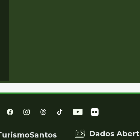
Dados Abert
TurismoSantos