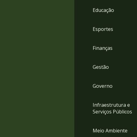
4
Educação
Acessibilidade
5
Esportes
Finanças
Gestão
Governo
Infraestrutura e
Serviços Públicos
Meio Ambiente