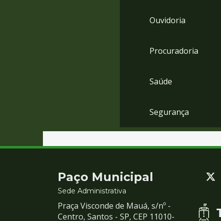
Ouvidoria
Procuradoria
Saúde
Segurança
Contato
Paço Municipal
e
Sede Administrativa
Praça Visconde de Mauá, s/nº -
Redes
Centro, Santos - SP, CEP 11010-