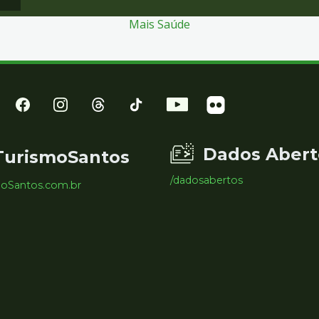
Mais Saúde
Dados Abert
TurismoSantos
/dadosabertos
moSantos.com.br