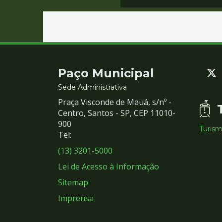
Contato
Paço Municipal
e
Sede Administrativa
Praça Visconde de Mauá, s/nº -
Redes
Centro, Santos - SP, CEP 11010-
900
Turis
Sociais
Tel:
(13) 3201-5000
Lei de Acesso à Informação
Sitemap
Imprensa