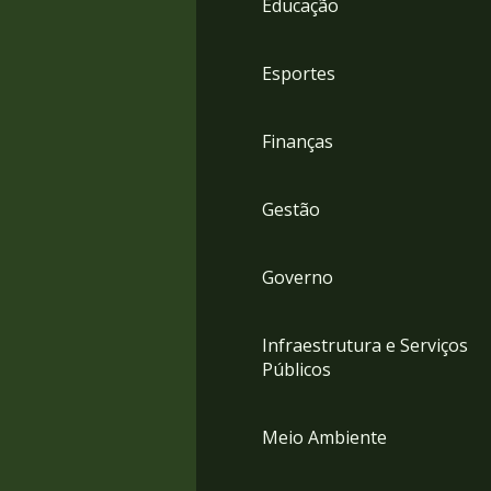
Educação
4
Acessibilidade
5
Esportes
Finanças
Gestão
Governo
Infraestrutura e Serviços
Públicos
Meio Ambiente