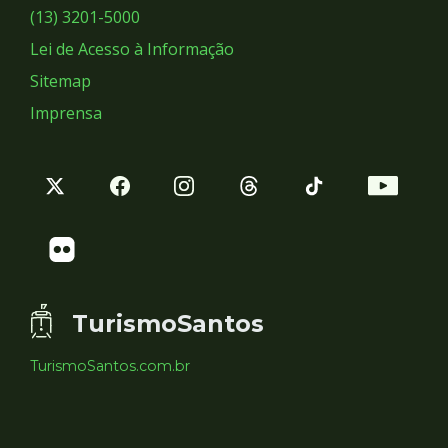
Sociais
(13) 3201-5000
Lei de Acesso à Informação
Sitemap
Imprensa
TurismoSantos
TurismoSantos.com.br