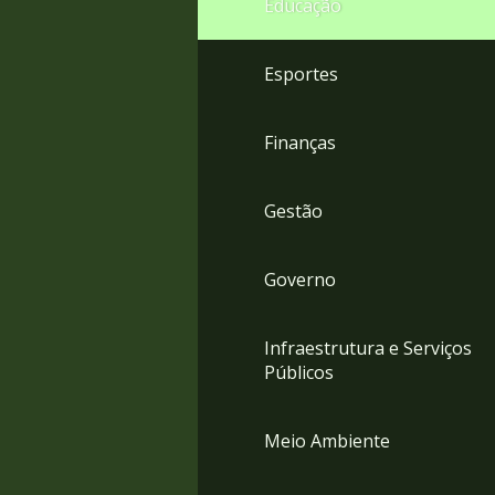
Educação
4
Acessibilidade
5
Esportes
Finanças
Gestão
Governo
Infraestrutura e Serviços
Públicos
Meio Ambiente