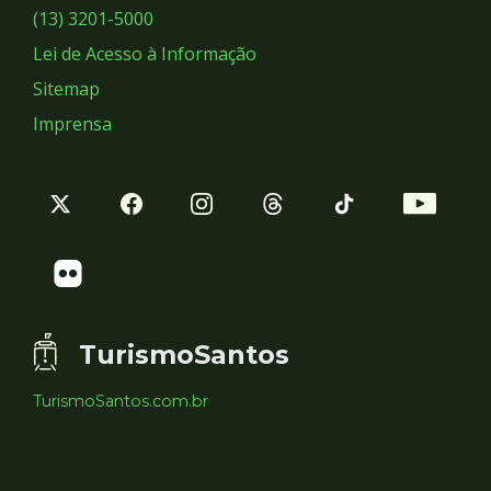
Sociais
(13) 3201-5000
Lei de Acesso à Informação
Sitemap
Imprensa
TurismoSantos
TurismoSantos.com.br