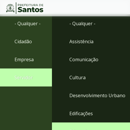
Ir
Conteúdo
- Qualquer -
- Qualquer -
para
o
conteúdo
Cidadão
Assistência
1
Ir
para
Empresa
Comunicação
o
menu
2
Servidor
Cultura
Ir
para
busca
Desenvolvimento Urbano
3
Ir
para
Edificações
o
rodapé