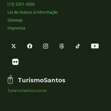
Sociais
(13) 3201-5000
Lei de Acesso à Informação
Sitemap
Imprensa
TurismoSantos
TurismoSantos.com.br