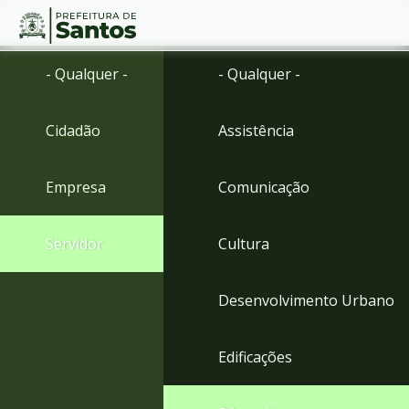
Ir
Conteúdo
- Qualquer -
- Qualquer -
para
o
conteúdo
Cidadão
Assistência
1
Ir
para
Empresa
Comunicação
o
menu
2
Servidor
Cultura
Ir
para
busca
Desenvolvimento Urbano
3
Ir
para
Edificações
o
rodapé