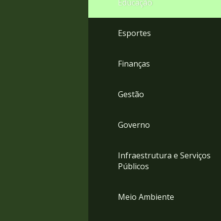
Educação
4
Acessibilidade
5
Esportes
Finanças
Gestão
Governo
Infraestrutura e Serviços
Públicos
Meio Ambiente