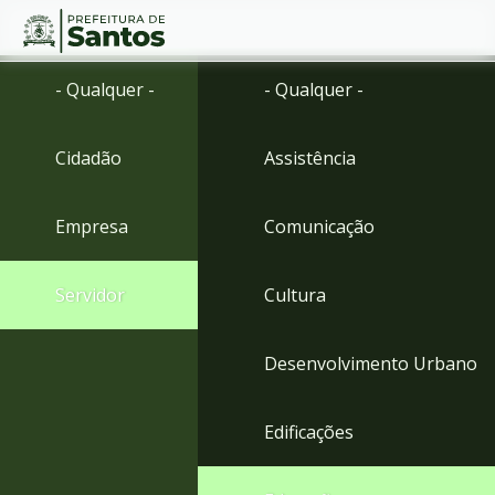
Ir
Conteúdo
- Qualquer -
- Qualquer -
para
o
conteúdo
Cidadão
Assistência
1
Ir
para
Empresa
Comunicação
o
menu
2
Servidor
Cultura
Ir
para
busca
Desenvolvimento Urbano
3
Ir
para
Edificações
o
rodapé