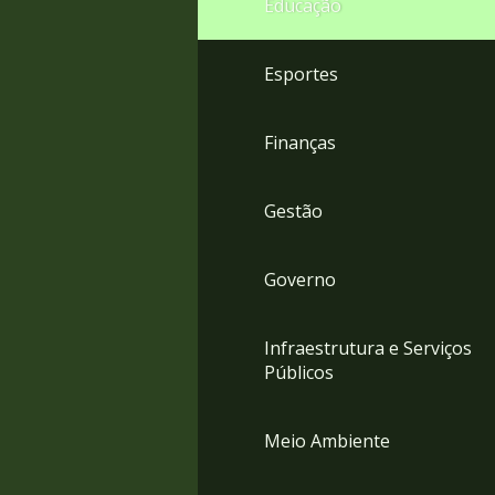
Educação
4
Acessibilidade
5
Esportes
Finanças
Gestão
Governo
Infraestrutura e Serviços
Públicos
Meio Ambiente