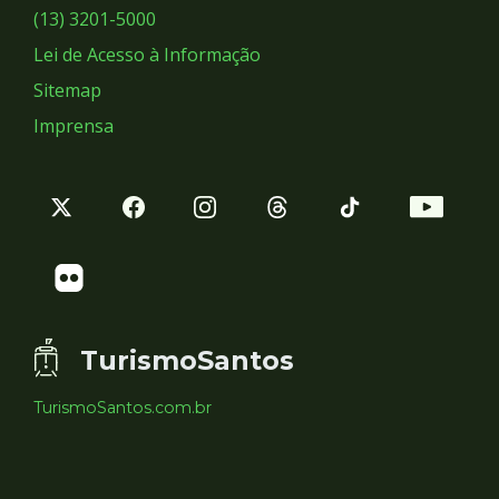
Sociais
(13) 3201-5000
Lei de Acesso à Informação
Sitemap
Imprensa
TurismoSantos
TurismoSantos.com.br