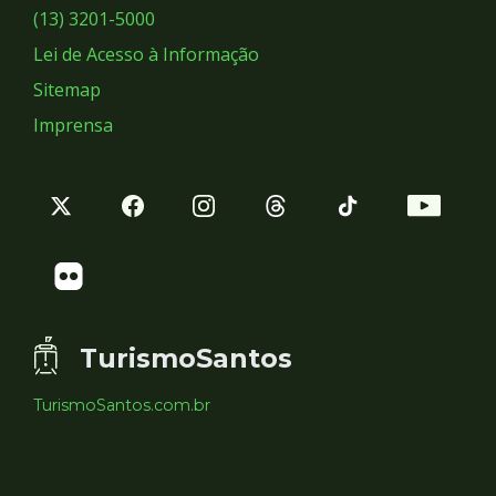
Sociais
(13) 3201-5000
Lei de Acesso à Informação
Sitemap
Imprensa
TurismoSantos
TurismoSantos.com.br