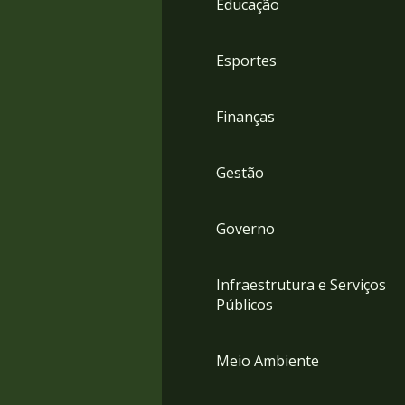
Educação
4
Acessibilidade
5
Esportes
Finanças
Gestão
Governo
Infraestrutura e Serviços
Públicos
Meio Ambiente