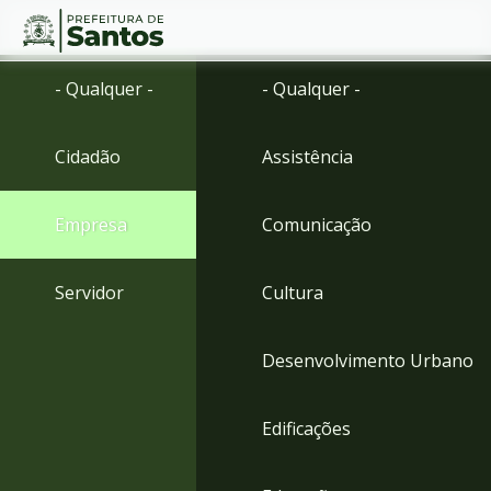
Ir
Conteúdo
- Qualquer -
- Qualquer -
para
o
conteúdo
Cidadão
Assistência
1
Ir
para
Empresa
Comunicação
o
menu
2
Servidor
Cultura
Ir
para
busca
Desenvolvimento Urbano
3
Ir
para
Edificações
o
rodapé