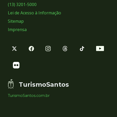
Sociais
(13) 3201-5000
Lei de Acesso à Informação
Sitemap
Imprensa
TurismoSantos
TurismoSantos.com.br