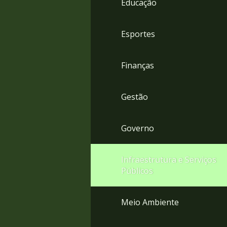
Educação
4
Acessibilidade
5
Esportes
Finanças
Gestão
Governo
Infraestrutura e Serviços
Públicos
Meio Ambiente