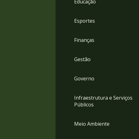
Educação
4
Acessibilidade
5
Esportes
Finanças
Gestão
Governo
Infraestrutura e Serviços
Públicos
Meio Ambiente