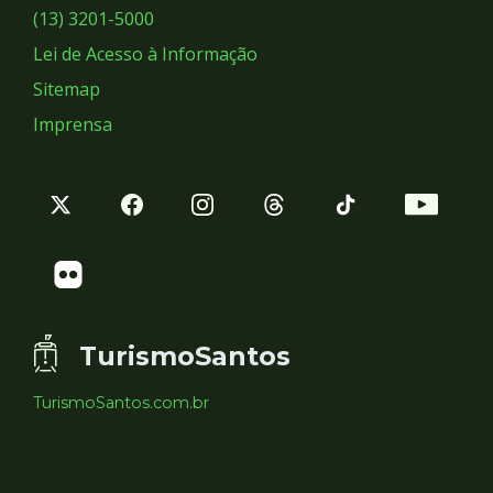
Sociais
(13) 3201-5000
Lei de Acesso à Informação
Sitemap
Imprensa
TurismoSantos
TurismoSantos.com.br