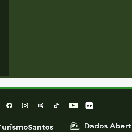
Dados Abert
TurismoSantos