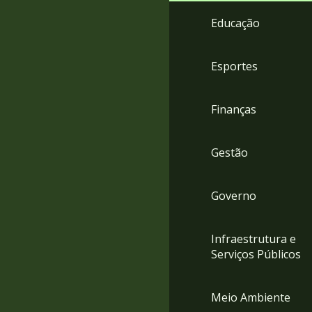
4
Educação
Acessibilidade
5
Esportes
Finanças
Gestão
Governo
Infraestrutura e
Serviços Públicos
Meio Ambiente