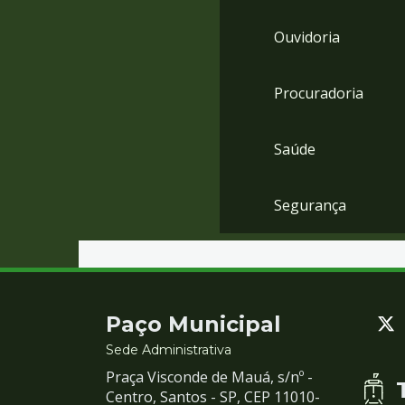
Ouvidoria
Procuradoria
Saúde
Segurança
Contato
Paço Municipal
e
Sede Administrativa
Praça Visconde de Mauá, s/nº -
Redes
Centro, Santos - SP, CEP 11010-