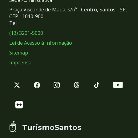
e
Sede Administrativa
Praça Visconde de Mauá, s/nº - Centro, Santos - SP,
Redes
CEP 11010-900
Tel:
Sociais
(13) 3201-5000
Lei de Acesso à Informação
Sitemap
Imprensa
TurismoSantos