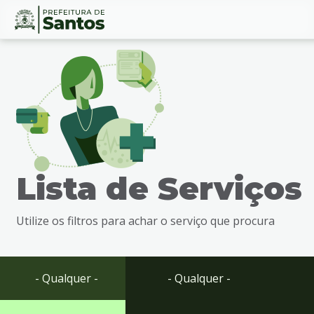
Ir
Conteúdo
para
o
conteúdo
1
Ir
para
o
menu
Lista de Serviços
2
Ir
para
Utilize os filtros para achar o serviço que procura
busca
3
Ir
para
- Qualquer -
- Qualquer -
o
rodapé