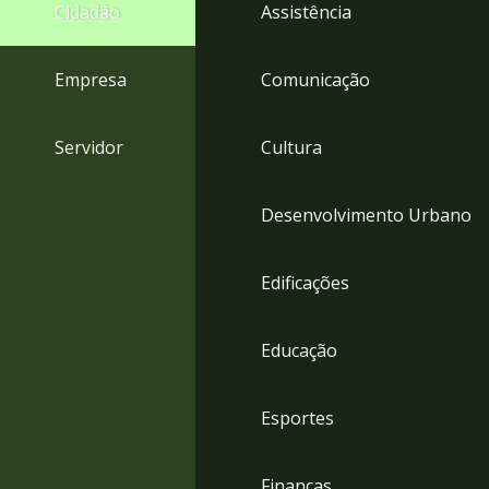
4
Cidadão
Assistência
Acessibilidade
5
Empresa
Comunicação
Servidor
Cultura
Desenvolvimento Urbano
Edificações
Educação
Esportes
Finanças