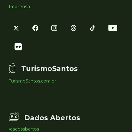
Imprensa
TurismoSantos
TurismoSantos.com.br
Dados Abertos
/dadosabertos