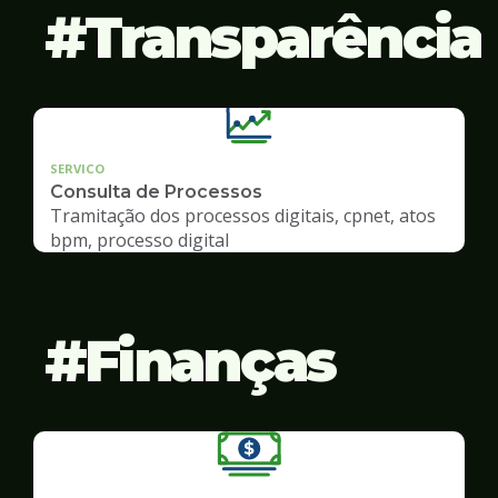
Transparência
SERVICO
Consulta de Processos
Tramitação dos processos digitais, cpnet, atos
bpm, processo digital
Finanças