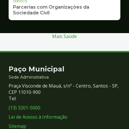
SERVICO
Parcerias com Organizações da
Sociedade Civil
Mais Saúde
Contato
Paço Municipal
e
Sede Administrativa
Praça Visconde de Mauá, s/nº - Centro, Santos - SP,
Redes
CEP 11010-900
Tel:
Sociais
(13) 3201-5000
Lei de Acesso à Informação
Sitemap