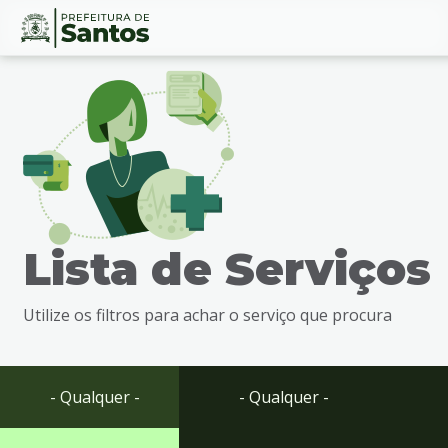
Ir
Conteúdo
para
o
conteúdo
1
Ir
para
o
menu
Lista de Serviços
2
Ir
para
Utilize os filtros para achar o serviço que procura
busca
3
Ir
para
- Qualquer -
- Qualquer -
o
rodapé