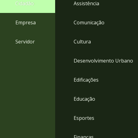
4
Cidadão
Assistência
Acessibilidade
5
Empresa
Comunicação
Servidor
Cultura
Desenvolvimento Urbano
Edificações
Educação
Esportes
Finanças