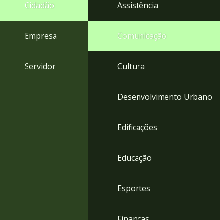
4
Cidadão
Assistência
Acessibilidade
5
Empresa
Comunicação
Servidor
Cultura
Desenvolvimento Urbano
Edificações
Educação
Esportes
Finanças