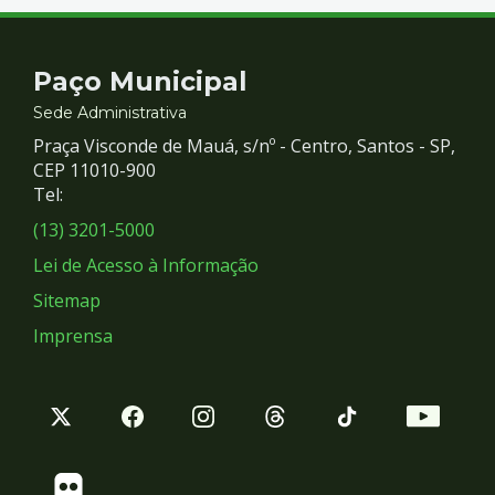
Contato
Paço Municipal
e
Sede Administrativa
Praça Visconde de Mauá, s/nº - Centro, Santos - SP,
Redes
CEP 11010-900
Tel:
Sociais
(13) 3201-5000
Lei de Acesso à Informação
Sitemap
Imprensa