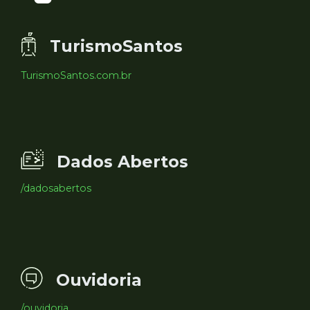
TurismoSantos
TurismoSantos.com.br
Dados Abertos
/dadosabertos
Ouvidoria
/ouvidoria