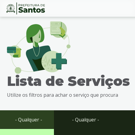
Ir
Conteúdo
para
o
conteúdo
1
Ir
para
o
menu
Lista de Serviços
2
Ir
para
Utilize os filtros para achar o serviço que procura
busca
3
Ir
para
- Qualquer -
- Qualquer -
o
rodapé