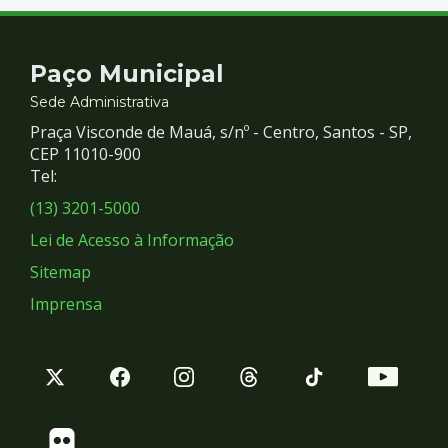
Contato
Paço Municipal
e
Sede Administrativa
Praça Visconde de Mauá, s/nº - Centro, Santos - SP,
Redes
CEP 11010-900
Tel:
Sociais
(13) 3201-5000
Lei de Acesso à Informação
Sitemap
Imprensa