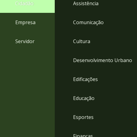
4
Cidadão
Assistência
Acessibilidade
5
Empresa
Comunicação
Servidor
Cultura
Desenvolvimento Urbano
Edificações
Educação
Esportes
Finanças