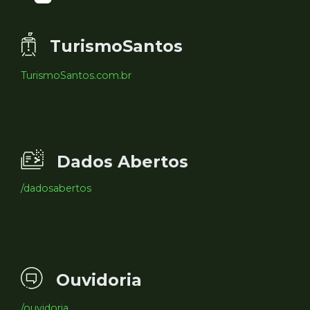
TurismoSantos
TurismoSantos.com.br
Dados Abertos
/dadosabertos
Ouvidoria
/ouvidoria