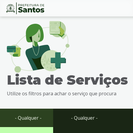
Ir
Conteúdo
para
o
conteúdo
1
Ir
para
o
menu
Lista de Serviços
2
Ir
para
Utilize os filtros para achar o serviço que procura
busca
3
Ir
para
- Qualquer -
- Qualquer -
o
rodapé