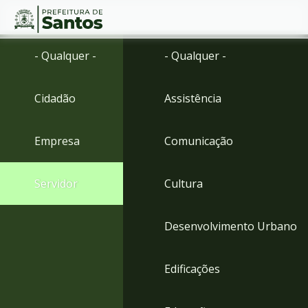
Ir
Conteúdo
- Qualquer -
- Qualquer -
para
o
conteúdo
Cidadão
Assistência
1
Ir
para
Empresa
Comunicação
o
menu
2
Servidor
Cultura
Ir
para
busca
Desenvolvimento Urbano
3
Ir
para
Edificações
o
rodapé