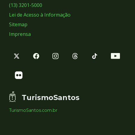
Sociais
(13) 3201-5000
Lei de Acesso à Informação
Sitemap
Imprensa
TurismoSantos
TurismoSantos.com.br