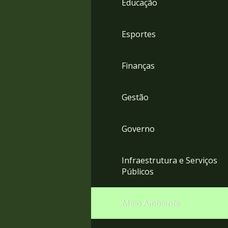
Educação
4
Acessibilidade
5
Esportes
Finanças
Gestão
Governo
Infraestrutura e Serviços
Públicos
Meio Ambiente