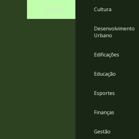
4
Servidor
Cultura
Acessibilidade
5
Desenvolvimento
Urbano
Edificações
Educação
Esportes
Finanças
Gestão