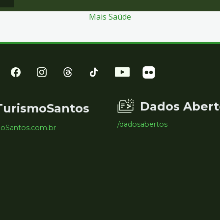
Mais Saúde
Dados Abert
TurismoSantos
/dadosabertos
moSantos.com.br