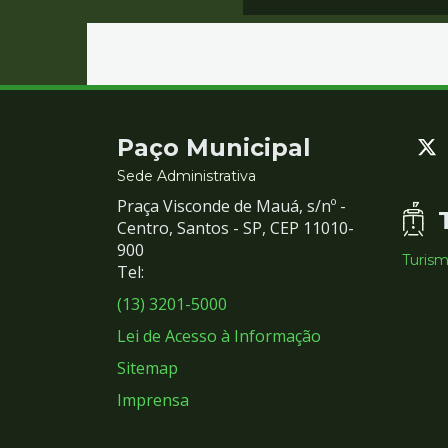
Contato
Paço Municipal
e
Sede Administrativa
Praça Visconde de Mauá, s/nº -
Redes
Centro, Santos - SP, CEP 11010-
900
Turis
Sociais
Tel:
(13) 3201-5000
Lei de Acesso à Informação
Sitemap
Imprensa