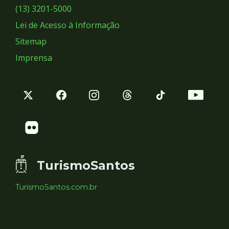
Sociais
(13) 3201-5000
Lei de Acesso à Informação
Sitemap
Imprensa
TurismoSantos
TurismoSantos.com.br