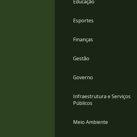
Educação
4
Acessibilidade
5
Esportes
Finanças
Gestão
Governo
Infraestrutura e Serviços
Públicos
Meio Ambiente