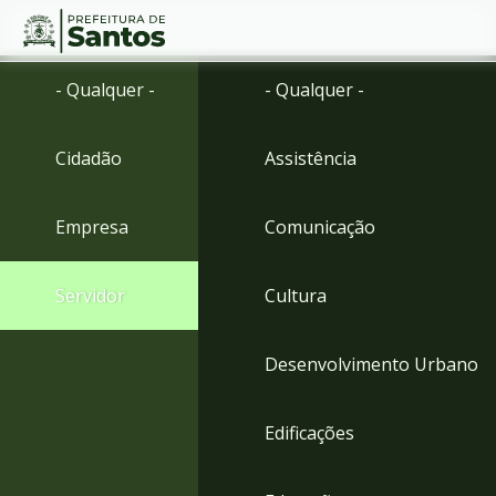
Ir
Conteúdo
- Qualquer -
- Qualquer -
para
o
conteúdo
Cidadão
Assistência
1
Ir
para
Empresa
Comunicação
o
menu
2
Servidor
Cultura
Ir
para
busca
Desenvolvimento Urbano
3
Ir
para
Edificações
o
rodapé