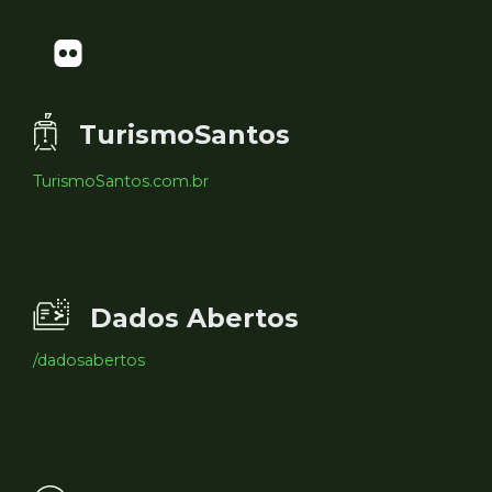
TurismoSantos
TurismoSantos.com.br
Dados Abertos
/dadosabertos