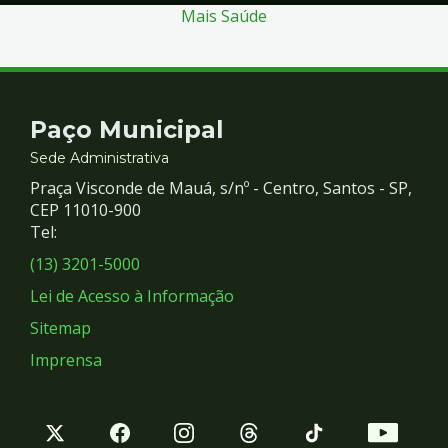
Mais Saúde
Contato
Paço Municipal
e
Sede Administrativa
Praça Visconde de Mauá, s/nº - Centro, Santos - SP,
Redes
CEP 11010-900
Tel:
Sociais
(13) 3201-5000
Lei de Acesso à Informação
Sitemap
Imprensa