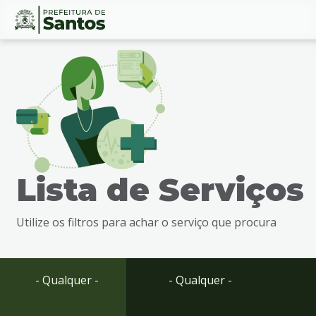
Ir
Conteúdo
para
o
conteúdo
1
Ir
para
o
menu
Lista de Serviços
2
Ir
para
Utilize os filtros para achar o serviço que procura
busca
3
Ir
para
- Qualquer -
- Qualquer -
o
rodapé