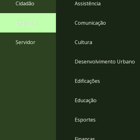
4
Cidadão
Assistência
Acessibilidade
5
Empresa
Comunicação
Servidor
Cultura
Desenvolvimento Urbano
Edificações
Educação
Esportes
Finanças