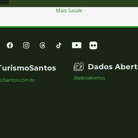
Mais Saúde
Dados Abert
TurismoSantos
/dadosabertos
moSantos.com.br