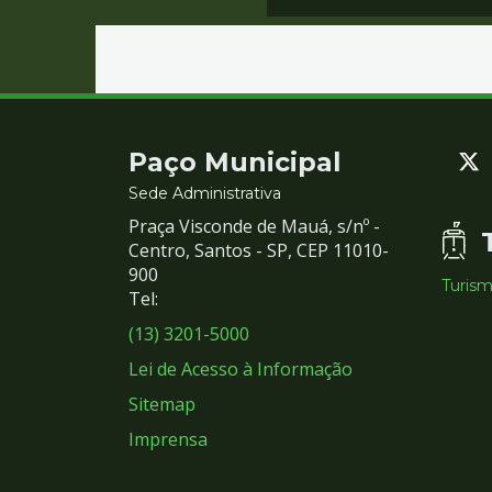
Contato
Paço Municipal
e
Sede Administrativa
Praça Visconde de Mauá, s/nº -
Redes
Centro, Santos - SP, CEP 11010-
900
Turis
Sociais
Tel:
(13) 3201-5000
Lei de Acesso à Informação
Sitemap
Imprensa