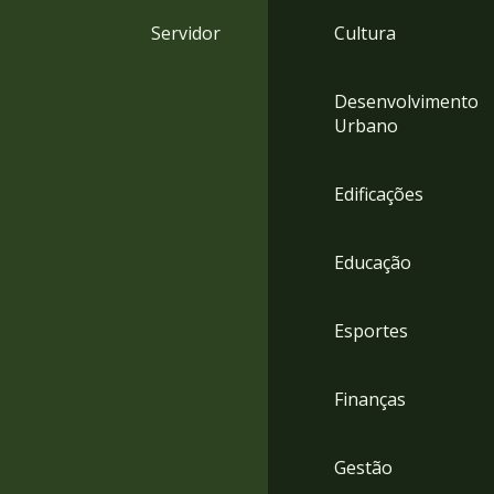
4
Servidor
Cultura
Acessibilidade
5
Desenvolvimento
Urbano
Edificações
Educação
Esportes
Finanças
Gestão