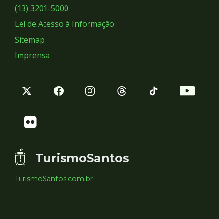
Sociais
(13) 3201-5000
Lei de Acesso à Informação
Sitemap
Imprensa
TurismoSantos
TurismoSantos.com.br