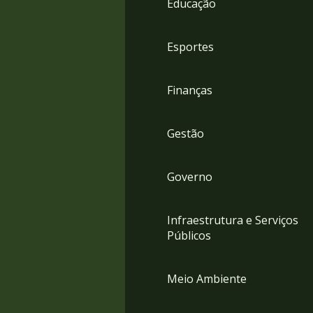
Educação
4
Acessibilidade
5
Esportes
Finanças
Gestão
Governo
Infraestrutura e Serviços
Públicos
Meio Ambiente