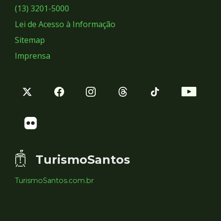
Sociais
(13) 3201-5000
Lei de Acesso à Informação
Sitemap
Imprensa
TurismoSantos
TurismoSantos.com.br