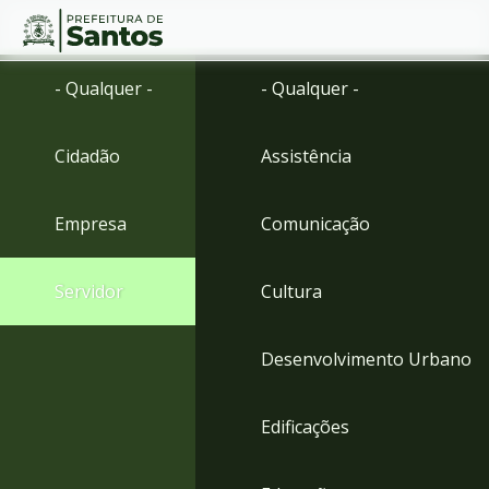
Ir
Conteúdo
- Qualquer -
- Qualquer -
para
o
conteúdo
Cidadão
Assistência
1
Ir
para
Empresa
Comunicação
o
menu
2
Servidor
Cultura
Ir
para
busca
Desenvolvimento Urbano
3
Ir
para
Edificações
o
rodapé