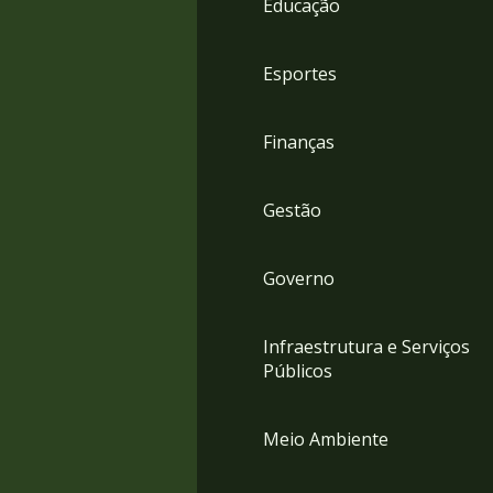
Educação
4
Acessibilidade
5
Esportes
Finanças
Gestão
Governo
Infraestrutura e Serviços
Públicos
Meio Ambiente