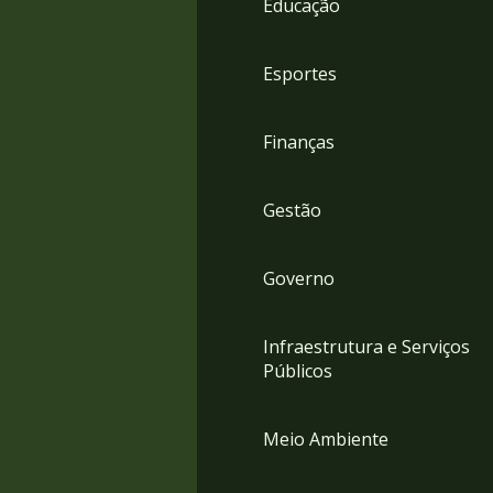
Educação
4
Acessibilidade
5
Esportes
Finanças
Gestão
Governo
Infraestrutura e Serviços
Públicos
Meio Ambiente