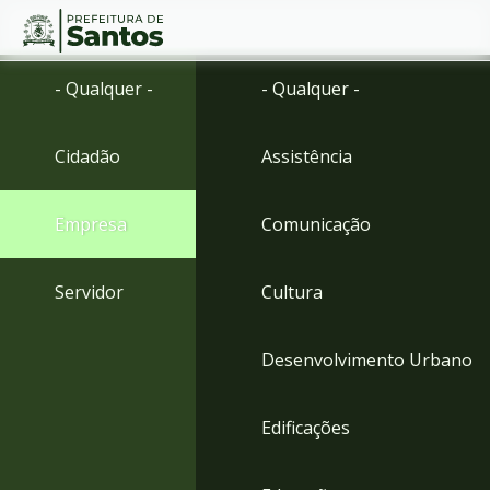
Ir
Conteúdo
- Qualquer -
- Qualquer -
para
o
conteúdo
Cidadão
Assistência
1
Ir
para
Empresa
Comunicação
o
menu
2
Servidor
Cultura
Ir
para
busca
Desenvolvimento Urbano
3
Ir
para
Edificações
o
rodapé