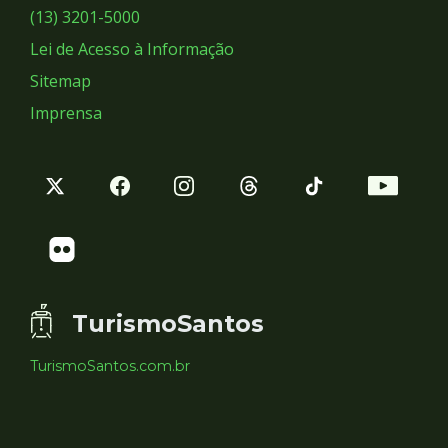
Sociais
(13) 3201-5000
Lei de Acesso à Informação
Sitemap
Imprensa
TurismoSantos
TurismoSantos.com.br