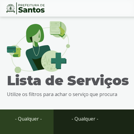
Ir
Conteúdo
para
o
conteúdo
1
Ir
para
o
menu
Lista de Serviços
2
Ir
para
Utilize os filtros para achar o serviço que procura
busca
3
Ir
para
- Qualquer -
- Qualquer -
o
rodapé