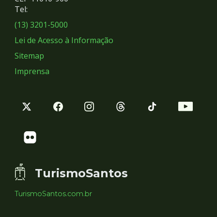
Redes
Tel:
Sociais
(13) 3201-5000
Lei de Acesso à Informação
Sitemap
Imprensa
TurismoSantos
TurismoSantos.com.br