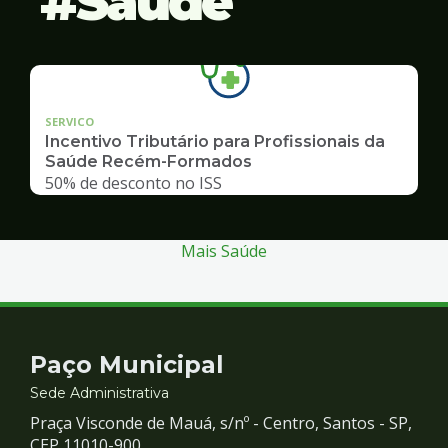
Saúde
SERVICO
Incentivo Tributário para Profissionais da
Saúde Recém-Formados
50% de desconto no ISS
Mais Saúde
Contato
Paço Municipal
e
Sede Administrativa
Praça Visconde de Mauá, s/nº - Centro, Santos - SP,
CEP 11010-900