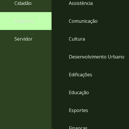
4
Cidadão
Assistência
Acessibilidade
5
Empresa
Comunicação
Servidor
Cultura
Desenvolvimento Urbano
Edificações
Educação
Esportes
Finanças