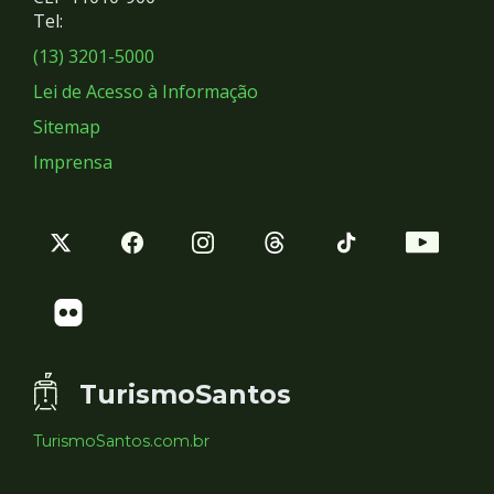
Redes
Tel:
Sociais
(13) 3201-5000
Lei de Acesso à Informação
Sitemap
Imprensa
TurismoSantos
TurismoSantos.com.br