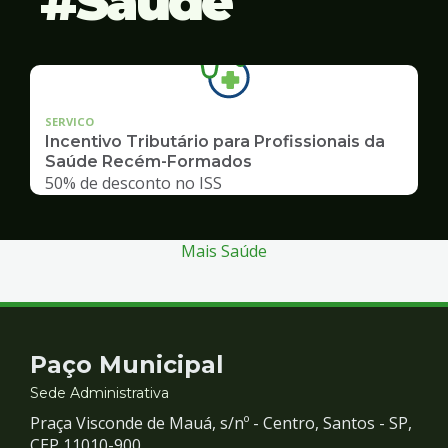
Saúde
SERVICO
Incentivo Tributário para Profissionais da
Saúde Recém-Formados
50% de desconto no ISS
Mais Saúde
Contato
Paço Municipal
e
Sede Administrativa
Praça Visconde de Mauá, s/nº - Centro, Santos - SP,
CEP 11010-900