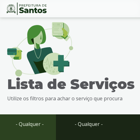
Ir
Conteúdo
para
o
conteúdo
1
Ir
para
o
menu
Lista de Serviços
2
Ir
para
Utilize os filtros para achar o serviço que procura
busca
3
Ir
para
- Qualquer -
- Qualquer -
o
rodapé