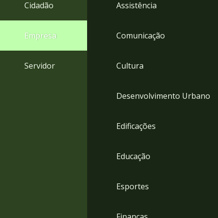
4
Cidadão
Assistência
Acessibilidade
5
Empresa
Comunicação
Servidor
Cultura
Desenvolvimento Urbano
Edificações
Educação
Esportes
Finanças