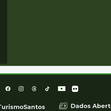
Dados Abert
TurismoSantos