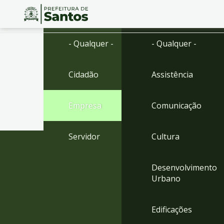
Ir
Conteúdo
- Qualquer -
- Qualquer -
para
o
conteúdo
Cidadão
Assistência
1
Ir
para
Empresa
Comunicação
o
menu
2
Servidor
Cultura
Ir
para
busca
Desenvolvimento
3
Urbano
Ir
para
o
Edificações
rodapé