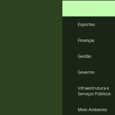
4
Educação
Acessibilidade
5
Esportes
Finanças
Gestão
Governo
Infraestrutura e
Serviços Públicos
Meio Ambiente