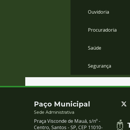
Ouvidoria
Procuradoria
Saúde
Segurança
Contato
Paço Municipal
e
Sede Administrativa
Praça Visconde de Mauá, s/nº -
Redes
Centro, Santos - SP, CEP 11010-