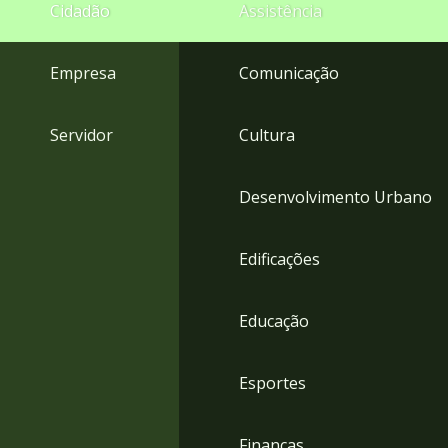
4
Cidadão
Assistência
Acessibilidade
5
Empresa
Comunicação
Servidor
Cultura
Desenvolvimento Urbano
Edificações
Educação
Esportes
Finanças