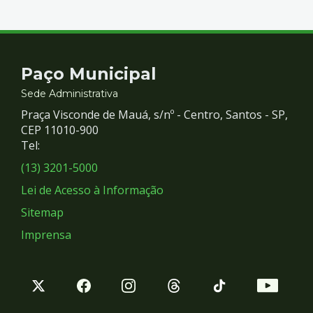
Contato
Paço Municipal
e
Sede Administrativa
Praça Visconde de Mauá, s/nº - Centro, Santos - SP,
Redes
CEP 11010-900
Tel:
Sociais
(13) 3201-5000
Lei de Acesso à Informação
Sitemap
Imprensa