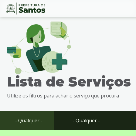
Ir
Conteúdo
para
o
conteúdo
1
Ir
para
o
menu
Lista de Serviços
2
Ir
para
Utilize os filtros para achar o serviço que procura
busca
3
Ir
para
- Qualquer -
- Qualquer -
o
rodapé