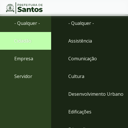
Ir
Conteúdo
- Qualquer -
- Qualquer -
para
o
conteúdo
Cidadão
Assistência
1
Ir
para
Empresa
Comunicação
o
menu
2
Servidor
Cultura
Ir
para
busca
Desenvolvimento Urbano
3
Ir
para
Edificações
o
rodapé