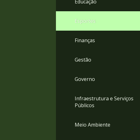
Educação
4
Acessibilidade
5
Esportes
Finanças
Gestão
Governo
Infraestrutura e Serviços
Públicos
Meio Ambiente