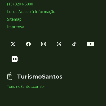
Sociais
(13) 3201-5000
Lei de Acesso à Informação
Sitemap
Imprensa
TurismoSantos
TurismoSantos.com.br