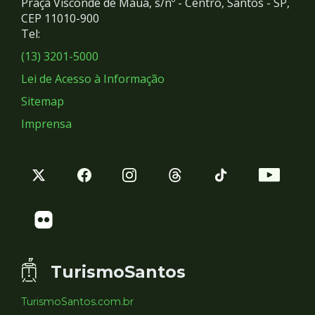
Praça Visconde de Mauá, s/nº - Centro, Santos - SP,
Redes
CEP 11010-900
Tel:
Sociais
(13) 3201-5000
Lei de Acesso à Informação
Sitemap
Imprensa
TurismoSantos
TurismoSantos.com.br