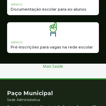
SERVICO
Documentação escolar para ex-alunos
SERVICO
Pré-inscrições para vagas na rede escolar
Mais Saúde
Contato
Paço Municipal
e
Sede Administrativa