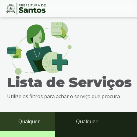
Ir
Conteúdo
para
o
conteúdo
1
Ir
para
o
menu
Lista de Serviços
2
Ir
para
Utilize os filtros para achar o serviço que procura
busca
3
Ir
para
- Qualquer -
- Qualquer -
o
rodapé