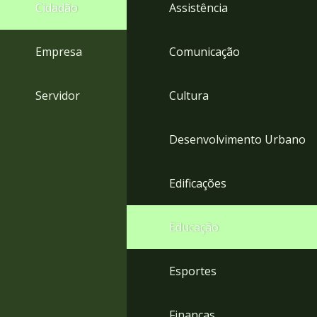
4
Cidadão
Assistência
Acessibilidade
5
Empresa
Comunicação
Servidor
Cultura
Desenvolvimento Urbano
Edificações
Educação
Esportes
Finanças