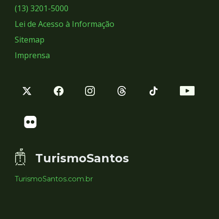
Sociais
(13) 3201-5000
Lei de Acesso à Informação
Sitemap
Imprensa
TurismoSantos
TurismoSantos.com.br