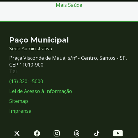
Mais Saúde
Contato
Paço Municipal
e
Sede Administrativa
Praça Visconde de Mauá, s/nº - Centro, Santos - SP,
Redes
CEP 11010-900
Tel:
Sociais
(13) 3201-5000
Lei de Acesso à Informação
Sitemap
Imprensa