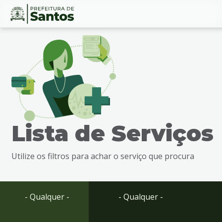
Ir
Conteúdo
para
o
conteúdo
1
Ir
para
o
menu
Lista de Serviços
2
Ir
para
Utilize os filtros para achar o serviço que procura
busca
3
Ir
para
- Qualquer -
- Qualquer -
o
rodapé