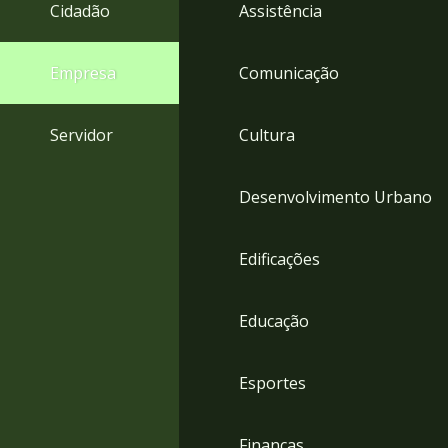
4
Cidadão
Assistência
Acessibilidade
5
Empresa
Comunicação
Servidor
Cultura
Desenvolvimento Urbano
Edificações
Educação
Esportes
Finanças