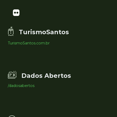
TurismoSantos
TurismoSantos.com.br
Dados Abertos
/dadosabertos