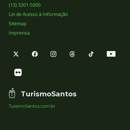
Sociais
(13) 3201-5000
Lei de Acesso à Informação
Sitemap
Imprensa
TurismoSantos
TurismoSantos.com.br