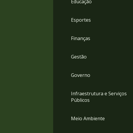
Educação
4
Acessibilidade
5
Esportes
Finanças
Gestão
Governo
Infraestrutura e Serviços
Públicos
Meio Ambiente