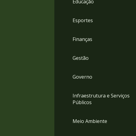
Educação
4
Acessibilidade
5
Esportes
Finanças
Gestão
Governo
Infraestrutura e Serviços
Públicos
Meio Ambiente