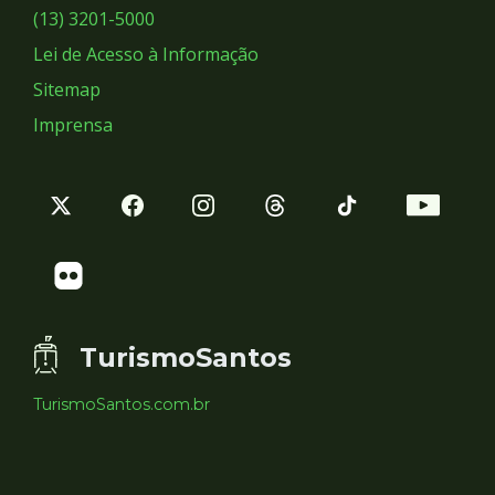
Sociais
(13) 3201-5000
Lei de Acesso à Informação
Sitemap
Imprensa
TurismoSantos
TurismoSantos.com.br