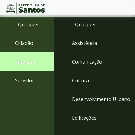
Ir
Conteúdo
- Qualquer -
- Qualquer -
para
o
conteúdo
Cidadão
Assistência
1
Ir
para
Empresa
Comunicação
o
menu
2
Servidor
Cultura
Ir
para
busca
Desenvolvimento Urbano
3
Ir
para
Edificações
o
rodapé