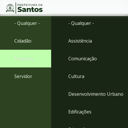
Ir
Conteúdo
- Qualquer -
- Qualquer -
para
o
conteúdo
Cidadão
Assistência
1
Ir
para
Empresa
Comunicação
o
menu
2
Servidor
Cultura
Ir
para
busca
Desenvolvimento Urbano
3
Ir
para
Edificações
o
rodapé