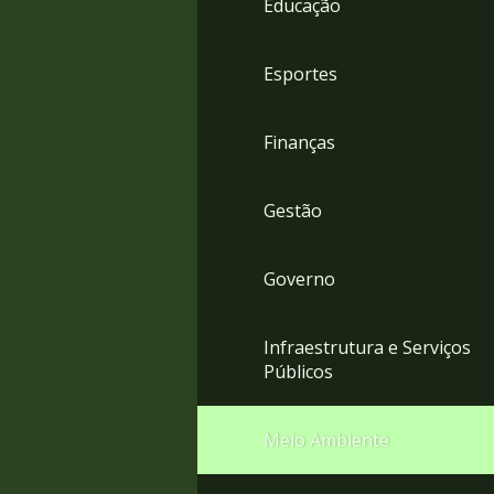
Educação
4
Acessibilidade
5
Esportes
Finanças
Gestão
Governo
Infraestrutura e Serviços
Públicos
Meio Ambiente