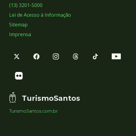
Sociais
(13) 3201-5000
Lei de Acesso à Informação
Sitemap
Imprensa
TurismoSantos
TurismoSantos.com.br