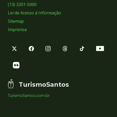
Sociais
(13) 3201-5000
Lei de Acesso à Informação
Sitemap
Imprensa
TurismoSantos
TurismoSantos.com.br