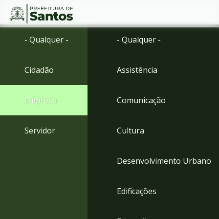
Ir
Conteúdo
- Qualquer -
- Qualquer -
para
o
conteúdo
Cidadão
Assistência
1
Ir
para
Empresa
Comunicação
o
menu
2
Servidor
Cultura
Ir
para
busca
Desenvolvimento Urbano
3
Ir
para
Edificações
o
rodapé