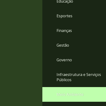
Educação
4
Acessibilidade
5
Esportes
Finanças
Gestão
Governo
Infraestrutura e Serviços
Públicos
Meio Ambiente