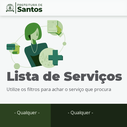
Ir
Conteúdo
para
o
conteúdo
1
Ir
para
o
menu
Lista de Serviços
2
Ir
para
Utilize os filtros para achar o serviço que procura
busca
3
Ir
para
- Qualquer -
- Qualquer -
o
rodapé