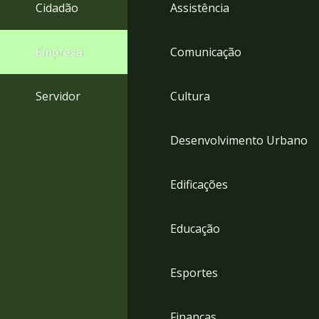
4
Cidadão
Assistência
Acessibilidade
5
Empresa
Comunicação
Servidor
Cultura
Desenvolvimento Urbano
Edificações
Educação
Esportes
Finanças