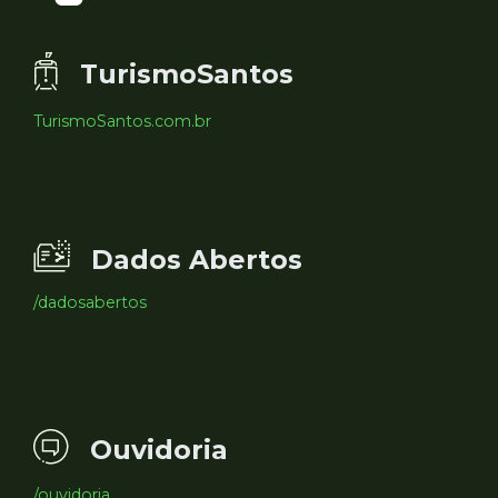
TurismoSantos
TurismoSantos.com.br
Dados Abertos
/dadosabertos
Ouvidoria
/ouvidoria