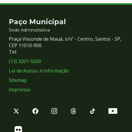
Contato
Paço Municipal
e
Sede Administrativa
Praça Visconde de Mauá, s/nº - Centro, Santos - SP,
Redes
CEP 11010-900
Tel:
Sociais
(13) 3201-5000
Lei de Acesso à Informação
Sitemap
Imprensa