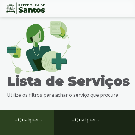
Ir
Conteúdo
para
o
conteúdo
1
Ir
para
o
menu
Lista de Serviços
2
Ir
para
Utilize os filtros para achar o serviço que procura
busca
3
Ir
para
- Qualquer -
- Qualquer -
o
rodapé