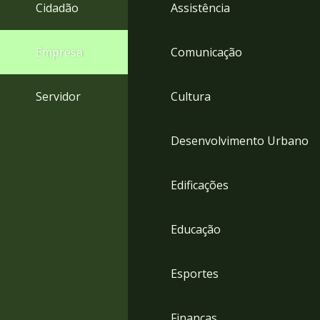
4
Cidadão
Assistência
Acessibilidade
5
Empresa
Comunicação
Servidor
Cultura
Desenvolvimento Urbano
Edificações
Educação
Esportes
Finanças