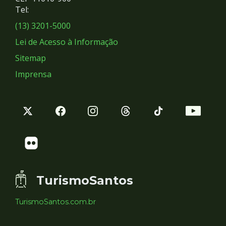
Redes
Tel:
Sociais
(13) 3201-5000
Lei de Acesso à Informação
Sitemap
Imprensa
TurismoSantos
TurismoSantos.com.br