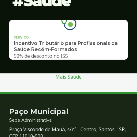
Saúde
SERVICO
Incentivo Tributário para Profissionais da
Saúde Recém-Formados
50% de desconto no ISS
Mais Saúde
Contato
Paço Municipal
e
Sede Administrativa
Praça Visconde de Mauá, s/nº - Centro, Santos - SP,
CEP 11010-900