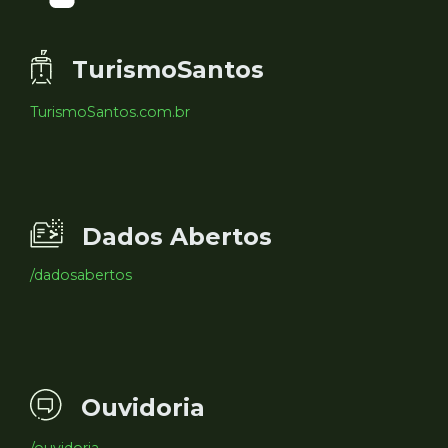
TurismoSantos
TurismoSantos.com.br
Dados Abertos
/dadosabertos
Ouvidoria
/ouvidoria