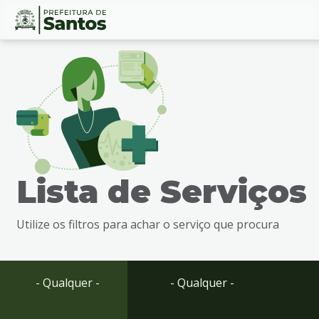
Ir
Conteúdo
para
o
conteúdo
1
Ir
para
o
menu
Lista de Serviços
2
Ir
para
Utilize os filtros para achar o serviço que procura
busca
3
Ir
para
- Qualquer -
- Qualquer -
o
rodapé