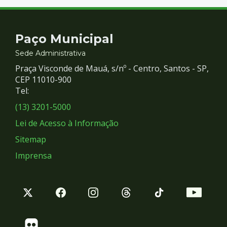
Contato
Paço Municipal
e
Sede Administrativa
Praça Visconde de Mauá, s/nº - Centro, Santos - SP,
Redes
CEP 11010-900
Tel:
Sociais
(13) 3201-5000
Lei de Acesso à Informação
Sitemap
Imprensa