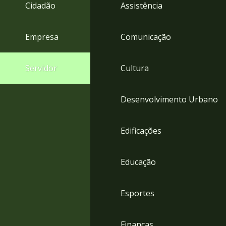
4
Cidadão
Assistência
Acessibilidade
5
Empresa
Comunicação
Servidor
Cultura
Desenvolvimento Urbano
Edificações
Educação
Esportes
Finanças