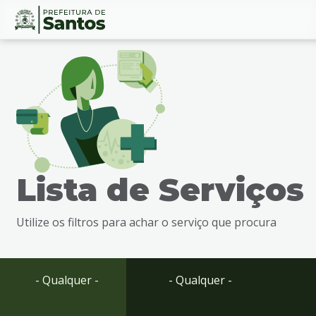
Ir
Conteúdo
para
o
conteúdo
1
Ir
para
o
menu
Lista de Serviços
2
Ir
para
Utilize os filtros para achar o serviço que procura
busca
3
Ir
para
- Qualquer -
- Qualquer -
o
rodapé