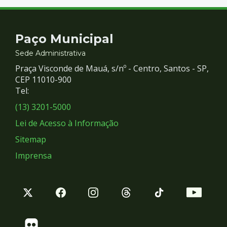
Contato
Paço Municipal
e
Sede Administrativa
Praça Visconde de Mauá, s/nº - Centro, Santos - SP,
Redes
CEP 11010-900
Tel:
Sociais
(13) 3201-5000
Lei de Acesso à Informação
Sitemap
Imprensa