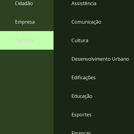
4
Cidadão
Assistência
Acessibilidade
5
Empresa
Comunicação
Servidor
Cultura
Desenvolvimento Urbano
Edificações
Educação
Esportes
Finanças