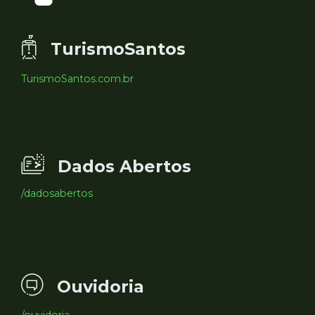
TurismoSantos
TurismoSantos.com.br
Dados Abertos
/dadosabertos
Ouvidoria
/ouvidoria