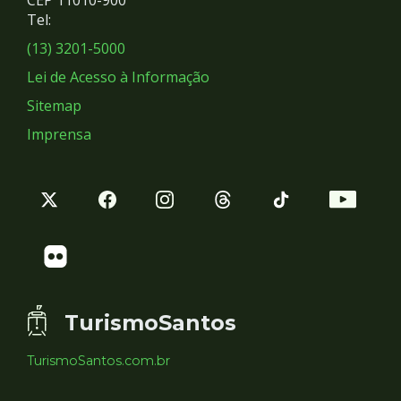
Redes
CEP 11010-900
Tel:
Sociais
(13) 3201-5000
Lei de Acesso à Informação
Sitemap
Imprensa
TurismoSantos
TurismoSantos.com.br