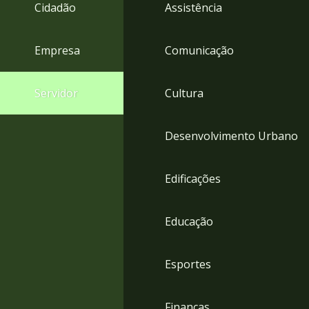
4
Cidadão
Assistência
Acessibilidade
5
Empresa
Comunicação
Servidor
Cultura
Desenvolvimento Urbano
Edificações
Educação
Esportes
Finanças