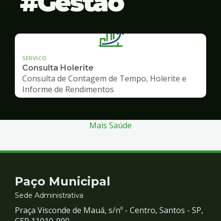
Gestão
SERVICO
Consulta Holerite
Consulta de Contagem de Tempo, Holerite e
Informe de Rendimentos
Mais Saúde
Contato
Paço Municipal
e
Sede Administrativa
Praça Visconde de Mauá, s/nº - Centro, Santos - SP,