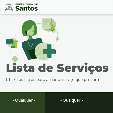
Ir
Conteúdo
para
o
conteúdo
1
Ir
para
o
menu
Lista de Serviços
2
Ir
para
Utilize os filtros para achar o serviço que procura
busca
3
Ir
para
- Qualquer -
- Qualquer -
o
rodapé