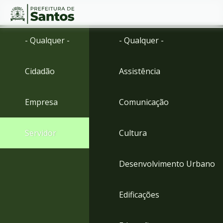
Ir
Conteúdo
- Qualquer -
- Qualquer -
para
o
conteúdo
Cidadão
Assistência
1
Ir
para
Empresa
Comunicação
o
menu
2
Servidor
Cultura
Ir
para
busca
Desenvolvimento Urbano
3
Ir
para
Edificações
o
rodapé