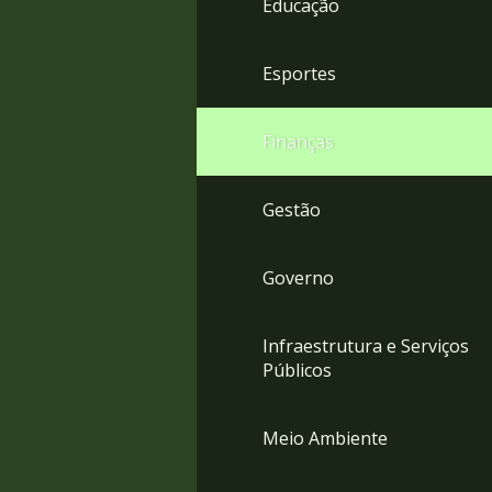
Educação
4
Acessibilidade
5
Esportes
Finanças
Gestão
Governo
Infraestrutura e Serviços
Públicos
Meio Ambiente