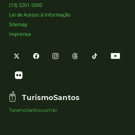
Sociais
(13) 3201-5000
Lei de Acesso à Informação
Sitemap
Imprensa
TurismoSantos
TurismoSantos.com.br