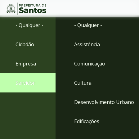
Ir
Conteúdo
- Qualquer -
- Qualquer -
para
o
conteúdo
Cidadão
Assistência
1
Ir
para
Empresa
Comunicação
o
menu
2
Servidor
Cultura
Ir
para
busca
Desenvolvimento Urbano
3
Ir
para
Edificações
o
rodapé