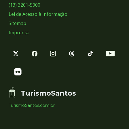
Sociais
(13) 3201-5000
Lei de Acesso à Informação
Sitemap
Imprensa
TurismoSantos
TurismoSantos.com.br