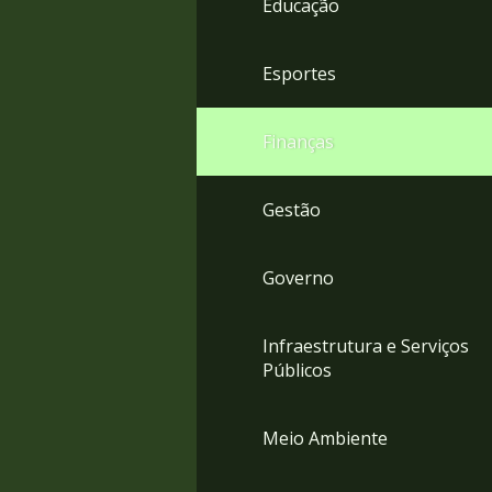
Educação
4
Acessibilidade
5
Esportes
Finanças
Gestão
Governo
Infraestrutura e Serviços
Públicos
Meio Ambiente