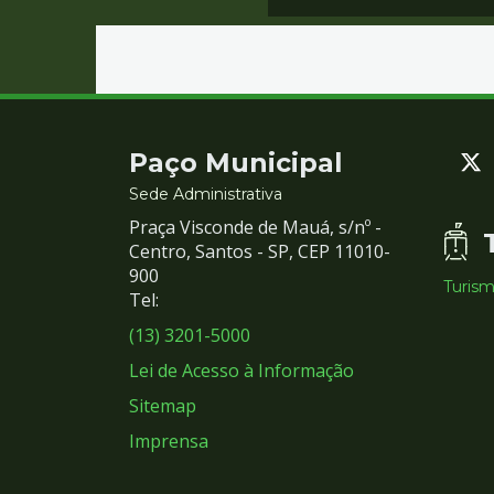
Contato
Paço Municipal
e
Sede Administrativa
Praça Visconde de Mauá, s/nº -
Redes
Centro, Santos - SP, CEP 11010-
900
Turis
Sociais
Tel:
(13) 3201-5000
Lei de Acesso à Informação
Sitemap
Imprensa