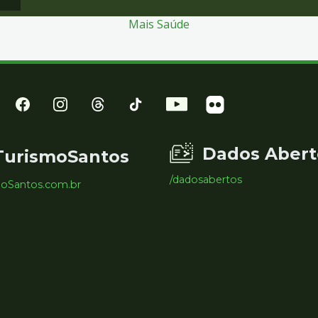
Mais Saúde
Dados Abert
TurismoSantos
/dadosabertos
moSantos.com.br