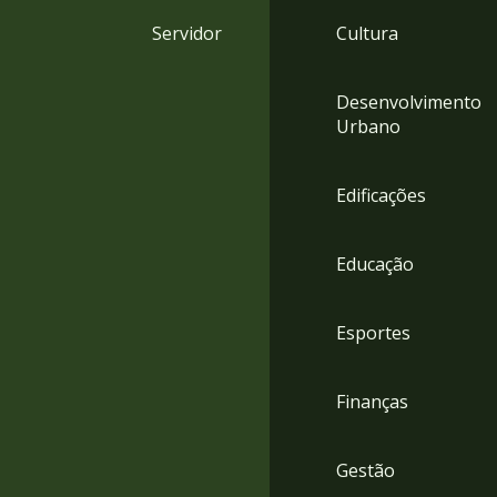
4
Servidor
Cultura
Acessibilidade
5
Desenvolvimento
Urbano
Edificações
Educação
Esportes
Finanças
Gestão