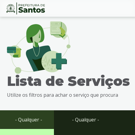
Ir
Conteúdo
para
o
conteúdo
1
Ir
para
o
menu
Lista de Serviços
2
Ir
para
Utilize os filtros para achar o serviço que procura
busca
3
Ir
para
- Qualquer -
- Qualquer -
o
rodapé