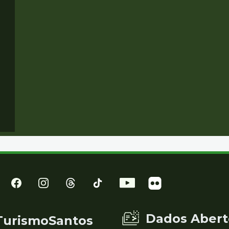
Dados Abert
TurismoSantos