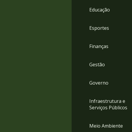
4
Educação
Acessibilidade
5
Esportes
Finanças
Gestão
Governo
Infraestrutura e
Serviços Públicos
Meio Ambiente