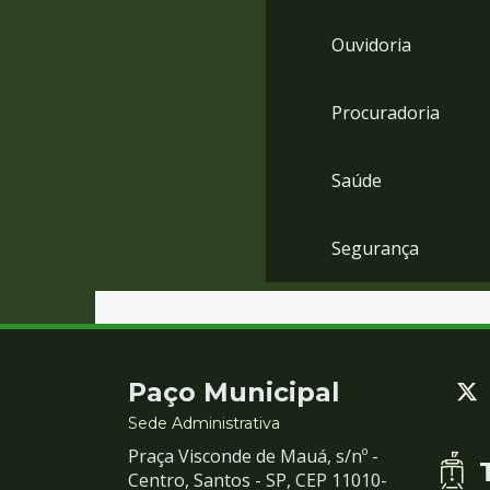
Ouvidoria
Procuradoria
Saúde
Segurança
Contato
Paço Municipal
e
Sede Administrativa
Praça Visconde de Mauá, s/nº -
Redes
Centro, Santos - SP, CEP 11010-