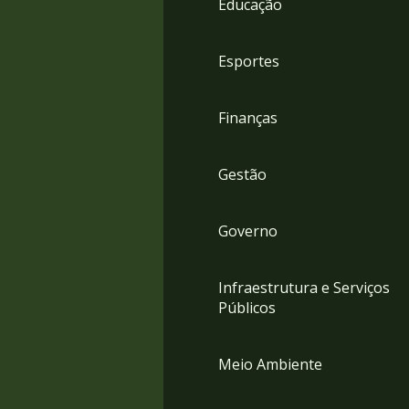
Educação
4
Acessibilidade
5
Esportes
Finanças
Gestão
Governo
Infraestrutura e Serviços
Públicos
Meio Ambiente