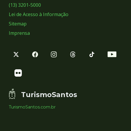
Sociais
(13) 3201-5000
Lei de Acesso à Informação
Sitemap
Imprensa
TurismoSantos
TurismoSantos.com.br