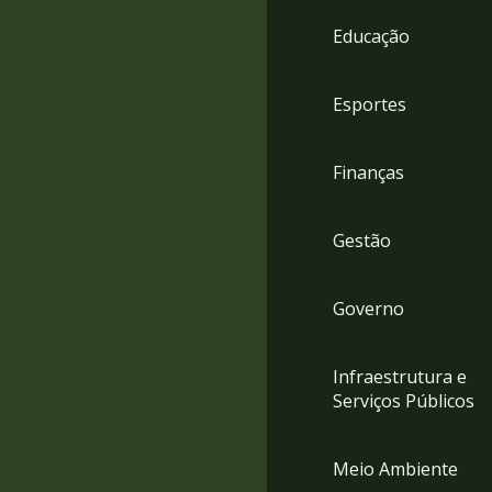
4
Educação
Acessibilidade
5
Esportes
Finanças
Gestão
Governo
Infraestrutura e
Serviços Públicos
Meio Ambiente