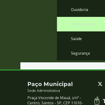
Ouvidoria
Procuradoria
Saúde
Segurança
Contato
Paço Municipal
e
Sede Administrativa
Praça Visconde de Mauá, s/nº -
Redes
Centro, Santos - SP, CEP 11010-