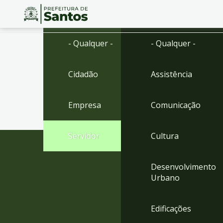
Ir
Conteúdo
- Qualquer -
- Qualquer -
para
o
conteúdo
Cidadão
Assistência
1
Ir
para
Empresa
Comunicação
o
menu
2
Servidor
Cultura
Ir
para
busca
Desenvolvimento
3
Urbano
Ir
para
o
Edificações
rodapé