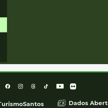
Dados Abert
TurismoSantos