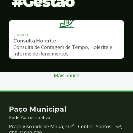
Gestão
SERVICO
Consulta Holerite
Consulta de Contagem de Tempo, Holerite e
Informe de Rendimentos
Mais Saúde
Contato
Paço Municipal
e
Sede Administrativa
Praça Visconde de Mauá, s/nº - Centro, Santos - SP,