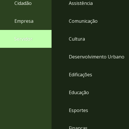
4
Cidadão
Assistência
Acessibilidade
5
Empresa
Comunicação
Servidor
Cultura
Desenvolvimento Urbano
Edificações
Educação
Esportes
Finanças