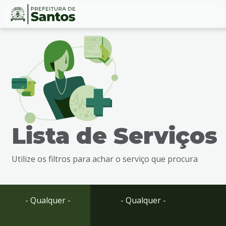
Ir
Conteúdo
para
o
conteúdo
1
Ir
para
o
menu
Lista de Serviços
2
Ir
para
Utilize os filtros para achar o serviço que procura
busca
3
Ir
para
- Qualquer -
- Qualquer -
o
rodapé