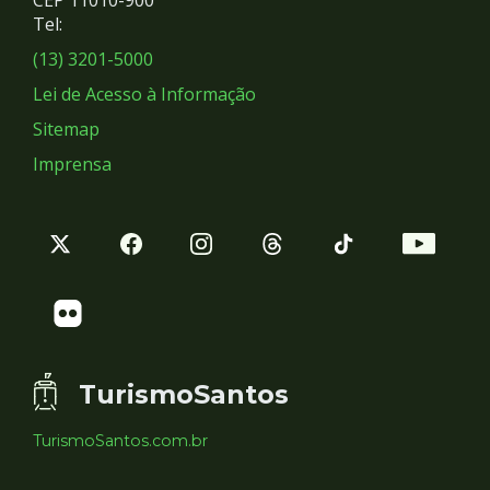
Redes
CEP 11010-900
Tel:
Sociais
(13) 3201-5000
Lei de Acesso à Informação
Sitemap
Imprensa
TurismoSantos
TurismoSantos.com.br